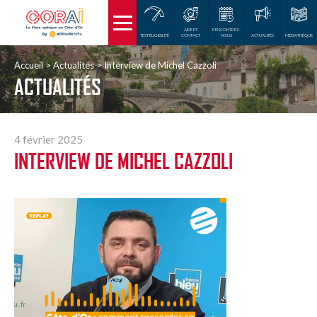
AIDE ET
RENCONTREZ-
TEST ÉLIGIBILITÉ
CONTACT
NOUS
ACTUALITÉS
MÉDIATHÈQUE
Accueil
Actualités
Interview de Michel Cazzoli
ACTUALITÉS
4 février 2025
INTERVIEW DE MICHEL CAZZOLI