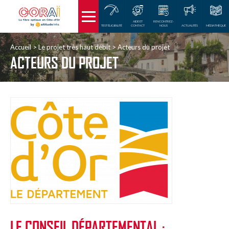
AIDE ET
RENCONTREZ-
TEST ÉLIGIBILITÉ
CONTACT
NOUS
ACTUALITÉS
MÉDIATHÈQUE
Accueil
Le projet très haut débit
Acteurs du projet
ACTEURS DU PROJET
LE CONSEIL DÉPARTEMENTAL :